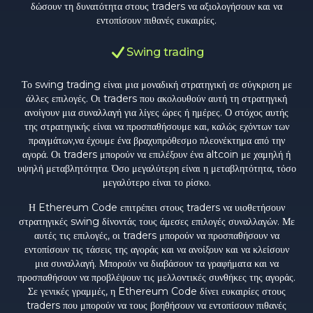
δώσουν τη δυνατότητα στους traders να αξιολογήσουν και να
εντοπίσουν πιθανές ευκαιρίες.
Swing trading
Το swing trading είναι μια μοναδική στρατηγική σε σύγκριση με
άλλες επιλογές. Οι traders που ακολουθούν αυτή τη στρατηγική
ανοίγουν μια συναλλαγή για λίγες ώρες ή ημέρες. Ο στόχος αυτής
της στρατηγικής είναι να προσπαθήσουμε και, καλώς εχόντων των
πραγμάτων,να έχουμε ένα βραχυπρόθεσμο πλεονέκτημα από την
αγορά. Οι traders μπορούν να επιλέξουν ένα altcoin με χαμηλή ή
υψηλή μεταβλητότητα. Όσο μεγαλύτερη είναι η μεταβλητότητα, τόσο
μεγαλύτερο είναι το ρίσκο.
Η Ethereum Code επιτρέπει στους traders να υιοθετήσουν
στρατηγικές swing δίνοντάς τους άμεσες επιλογές συναλλαγών. Με
αυτές τις επιλογές, οι traders μπορούν να προσπαθήσουν να
εντοπίσουν τις τάσεις της αγοράς και να ανοίξουν και να κλείσουν
μια συναλλαγή. Μπορούν να διαβάσουν τα γραφήματα και να
προσπαθήσουν να προβλέψουν τις μελλοντικές συνθήκες της αγοράς.
Σε γενικές γραμμές, η Ethereum Code δίνει ευκαιρίες στους
traders που μπορούν να τους βοηθήσουν να εντοπίσουν πιθανές